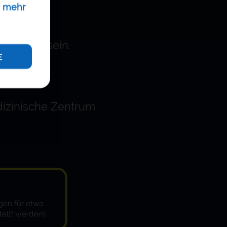
 mehr
ebracht sein.
E
zimmer,
dizinische Zentrum