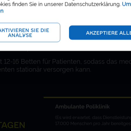
kies finden Sie in unserer Datenschutzerklärung.
Um
en
gnosezentren werden im ersten Stock unterg
KTIVIEREN SIE DIE
AKZEPTIERE ALL
ANALYSE
 oberen Stockwerke befinden sich Patienten
und Arztpraxen.
t 12-16 Betten für Patienten, sodass das me
enten stationär versorgen kann.