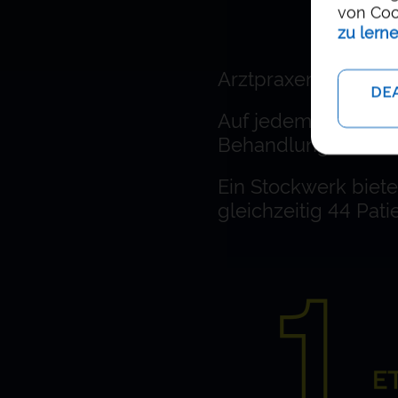
von Coo
zu lern
Arztpraxen und Dia
DEA
Auf jedem der drei
Behandlungsräume 
Ein Stockwerk biete
gleichzeitig 44 Pati