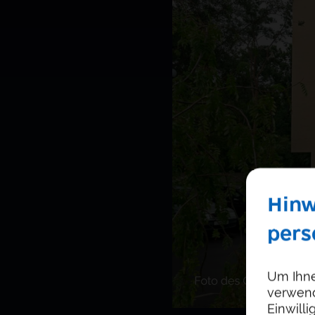
Hinw
pers
Um Ihne
verwend
Einwill