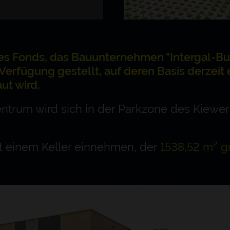
es Fonds, das Bauunternehmen "Intergal-Bud
Verfügung gestellt, auf deren Basis derzeit
ut wird.
trum wird sich in der Parkzone des Kiewer
it einem Keller einnehmen, der
1538,52 m² gr