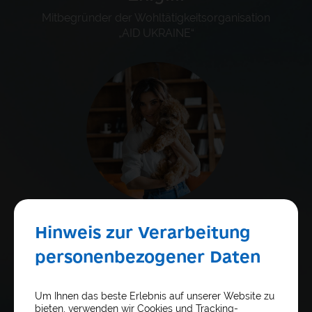
Mitbegründer der Wohltätigkeitsorganisation
„AID UKRAINE“
Aljona
Hinweis zur Verarbeitung
Fischtschenko
personenbezogener Daten
Rechtsanalystin; Beraterin einer Gruppe von
Unternehmen, die regulatorische
Um Ihnen das beste Erlebnis auf unserer Website zu
Dienstleistungen anbieten „Regenerative
bieten, verwenden wir Cookies und Tracking-