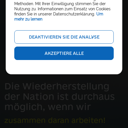
Outcomes“ (USA); Schriftführerin „AID
Methoden. Mit Ihrer Einwilligung stimmen Sie der
UKRAINE“, LLC (USA)
Nutzung zu. Informationen zum Einsatz von Cookies
finden Sie in unserer Datenschutzerklärung.
Um
mehr zu lernen
DEAKTIVIEREN SIE DIE ANALYSE
AKZEPTIERE ALLE
Die Wiederherstellung
der Nation ist durchaus
möglich, wenn wir
zusammen daran arbeiten!