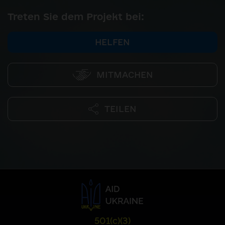
Treten Sie dem Projekt bei:
HELFEN
MITMACHEN
TEILEN
501(c)(3)